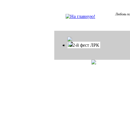
Любовь по
2-й фест ЛРК