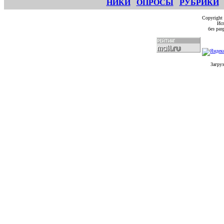
НИКИ
ОПРОСЫ
РУБРИКИ
Copyright
Исп
без ра
Загруз