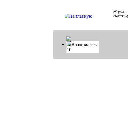
Жертва –
бывает н
Владивосток
10