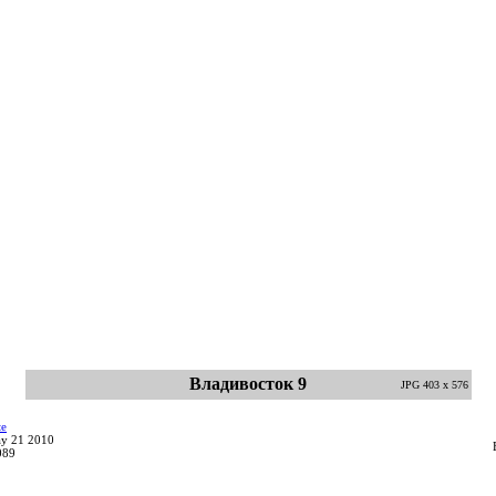
Владивосток 9
JPG 403 x 576
te
ay 21 2010
089