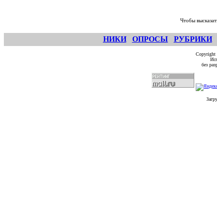
Чтобы высказат
НИКИ
ОПРОСЫ
РУБРИКИ
Copyright
Исп
без ра
Загр