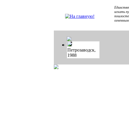
Единствен
искать пу
пошлосте
огненными
Петрозаводск,
1988