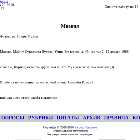
radus
p 29 2010
Оцените работу по 10-
477
Мнения
Фотограф: Игорь Мухин
Москва. Майк у Суровцева-Бутова. Улица Бехтерева, д. 43, корпус 2. 12 января 1986
спасибо, Кирилл, качестве круче чем то что Мухин в своем жж выложил)))
Я тебе на почту скинул качество ещё лучше. Спасибо Игорю!
щас уже нету этого шкафа в квартире
ОПРОСЫ
РУБРИКИ
ЦИТАТЫ
АРХИВ
ПРАВИЛА
КО
Copyright © 2006-2020
Рашид Нугманов
Использование материалов
без разрешения авторов запрещено