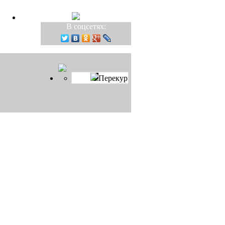
В соцсетях:
Перекур