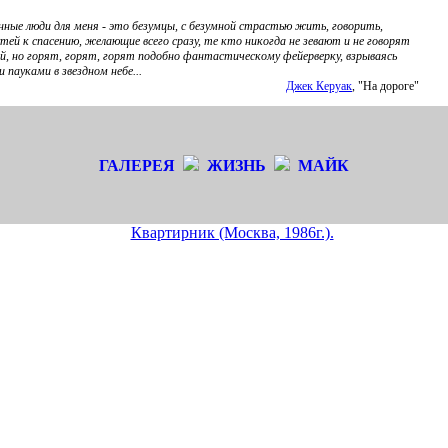
ные люди для меня - это безумцы, с безумной страстью жить, говорить,
тей к спасению, желающие всего сразу, те кто никогда не зевают и не говорят
й, но горят, горят, горят подобно фантастическому фейерверку, взрываясь
 пауками в звездном небе...
Джек Керуак
, "На дороге"
ГАЛЕРЕЯ
ЖИЗНЬ
МАЙК