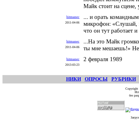
Майк стоит на сцене, 
... и орать командны
hitmanec
микрофон: «Слушай, и
2011-04-06
что он тут работает и
...На это Майк громко
hitmanec
ты мне мешаешь!» Не
2011-04-06
2 февраля 1989
hitmanec
2013-03-23
НИКИ
ОПРОСЫ
РУБРИКИ
Copyright
Исп
без ра
Загруз