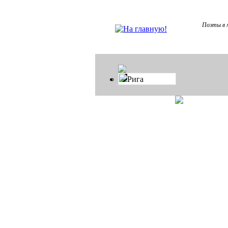
Поэты в м
Рига