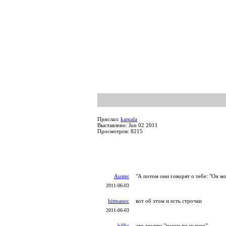
Прислал:
kamala
Выставлено: Jun 02 2011
Просмотров: 8215
Auster
"А потом они говорят о тебе: "Он мо
2011-06-03
hitmanec
вот об этом и есть строчки
2011-06-03
billie
это группа "панки по пьянке"