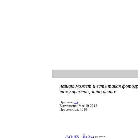
незнаю может и есть такая фотограф
тому времени, зато ценно!
Прислал:
ink
Выставлено: Mar 10 2012
Просмотров: 7310
JACKIE5
Йя-Хха
повтор