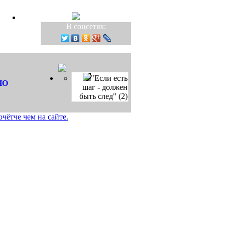
В соцсетях:
"Если есть
НО
шаг - должен
быть след" (2)