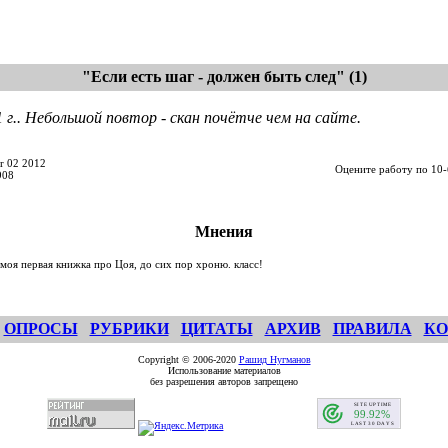
"Если есть шаг - должен быть след" (1)
 г.. Небольшой повтор - скан почётче чем на сайте.
r 02 2012
Оцените работу по 10-
908
Мнения
моя первая книжка про Цоя, до сих пор хроню. класс!
ОПРОСЫ
РУБРИКИ
ЦИТАТЫ
АРХИВ
ПРАВИЛА
КО
Copyright © 2006-2020
Рашид Нугманов
Использование материалов
без разрешения авторов запрещено