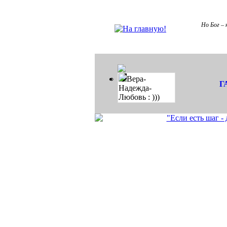
Но Бог – 
Вера-
Г
Надежда-
Любовь : )))