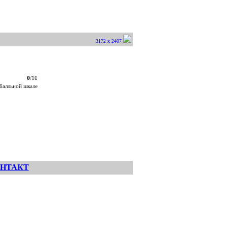
3172 x 2407
0
/10
балльной шкале
НТАКТ