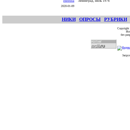
elleenna
Ленинград, июль 1976
2020-01-09
НИКИ
ОПРОСЫ
РУБРИКИ
Copyright
Исп
без ра
Загруз