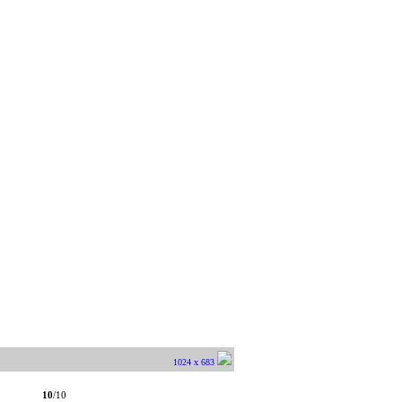
1024 x 683
10
/10