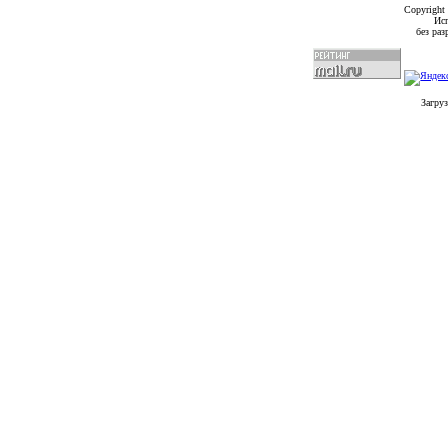
Copyright
Исп
без ра
Загруз