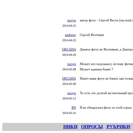
torsyn
автор фото - Сергей Вести (my.mail.r
2014-04-25
andreev
Сергей Возчиков
2014-04-25
OKCAHA
Данное фото не Возчикова ,а Дмитр
2014-04-26
torsyn
Может кто подскажет, почему фотки н
Может админы банят ?
2014-05-08
OKCAHA
Никто ваше фото не банит, как толь
2014-05-09
torsyn
То есть это долгий мучительный проц
2014-05-12
RN
Я не обнаружил фото из этой серии.
2014-05-31
НИКИ
ОПРОСЫ
РУБРИКИ