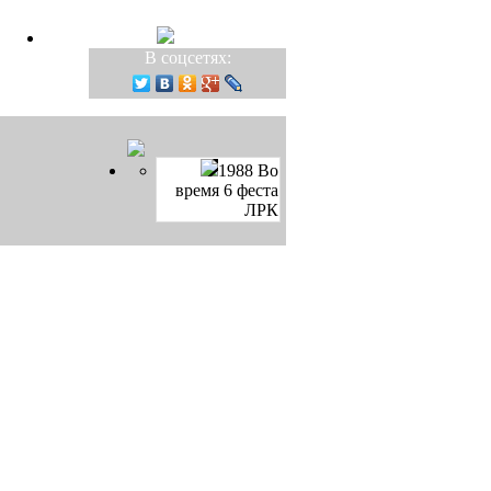
В соцсетях:
1988 Во
время 6 феста
ЛРК