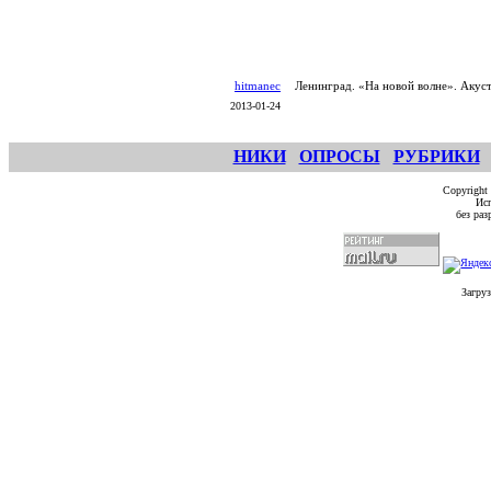
hitmanec
Ленинград. «На новой волне». Акус
2013-01-24
НИКИ
ОПРОСЫ
РУБРИКИ
Copyright
Исп
без ра
Загруз