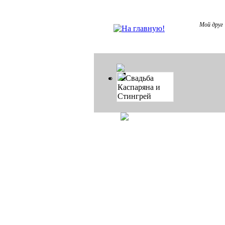
Мой друг 
Свадьба
Каспаряна и
Стингрей