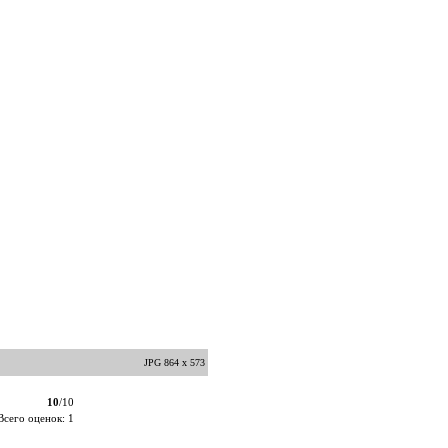
JPG 864 x 573
10
/10
Всего оценок: 1