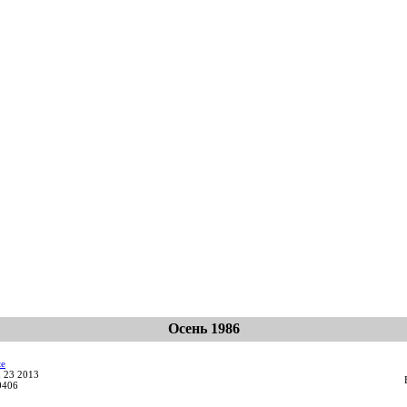
Осень 1986
te
n 23 2013
0406