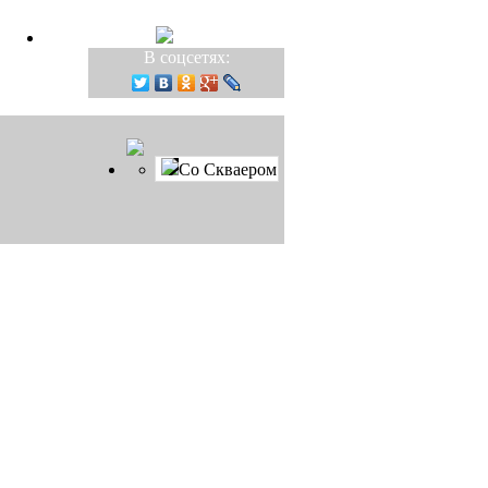
В соцсетях:
Со Скваером