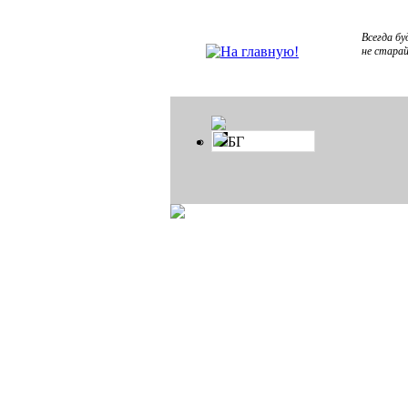
Всегда бу
не старай
БГ