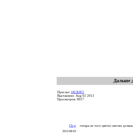
Дальше д
Прислал:
JACKIE5
Выставлено: Aug 02 2013
Просмотров: 8917
Ch-p
гитара не того цвета) светлее должн
2013-08-03