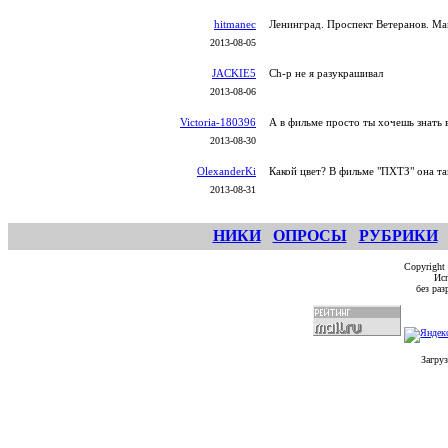
hitmanec
Ленинград. Проспект Ветеранов. Ма
2013-08-05
JACKIE5
Ch-p не я разукрашивал
2013-08-06
Victoria-180396
А в фильме просто ты хочешь знать 
2013-08-30
OlexanderKi
Какой цвет? В фильме "ПХТЗ" она та
2013-08-31
НИКИ
ОПРОСЫ
РУБРИКИ
Copyright
Исп
без ра
Загруз