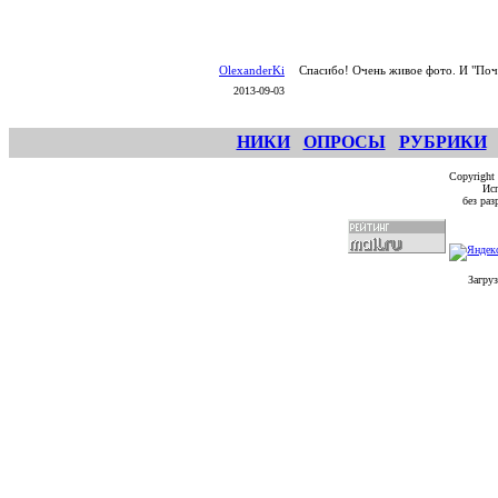
OlexanderKi
Спасибо! Очень живое фото. И "Почё
2013-09-03
НИКИ
ОПРОСЫ
РУБРИКИ
Copyright
Исп
без ра
Загруз