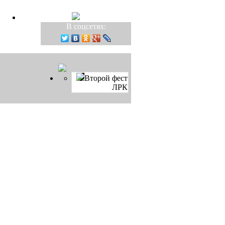
В соцсетях:
Второй фест
ЛРК