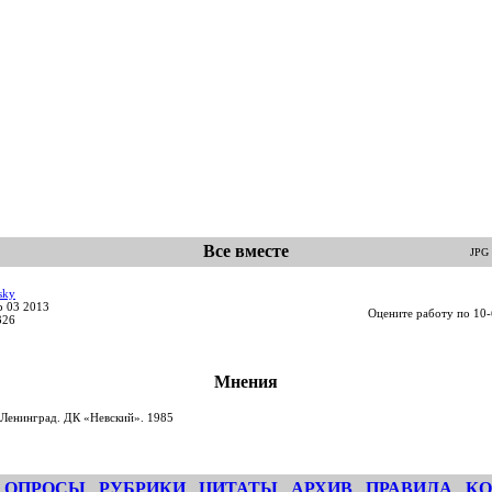
Все вместе
JPG 
sky
p 03 2013
Оцените работу по 10-
326
Мнения
Ленинград. ДК «Невский». 1985
ОПРОСЫ
РУБРИКИ
ЦИТАТЫ
АРХИВ
ПРАВИЛА
КО