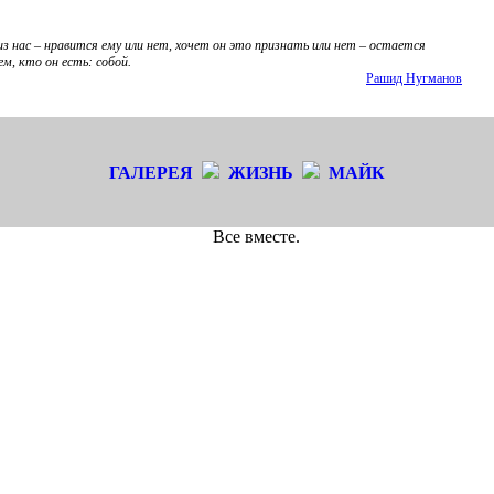
 нас – нравится ему или нет, хочет он это признать или нет – остается
м, кто он есть: собой.
Рашид Нугманов
ГАЛЕРЕЯ
ЖИЗНЬ
МАЙК