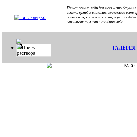
Единственные люди для меня - это безумцы
искать путей к спасению, желающие всего с
пошлостей, но горят, горят, горят подобн
огненными пауками в звездном небе...
Прием
ГАЛЕРЕЯ
раствора