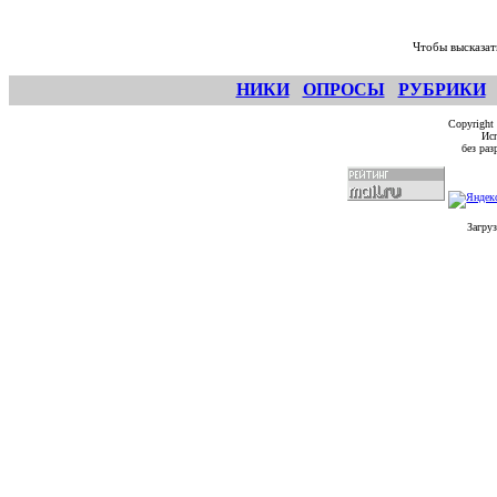
Чтобы высказат
НИКИ
ОПРОСЫ
РУБРИКИ
Copyright
Исп
без ра
Загруз