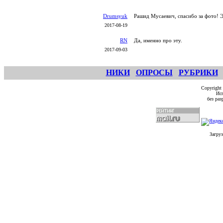
Drumsyuk
Рашид Мусаевич, спасибо за фото! Э
2017-08-19
RN
Да, именно про эту.
2017-09-03
НИКИ
ОПРОСЫ
РУБРИКИ
Copyright
Исп
без ра
Загруз