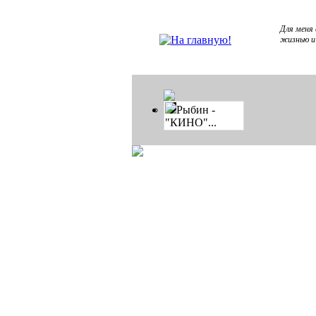
Для меня
жизнью и
Рыбин -
"КИНО"...