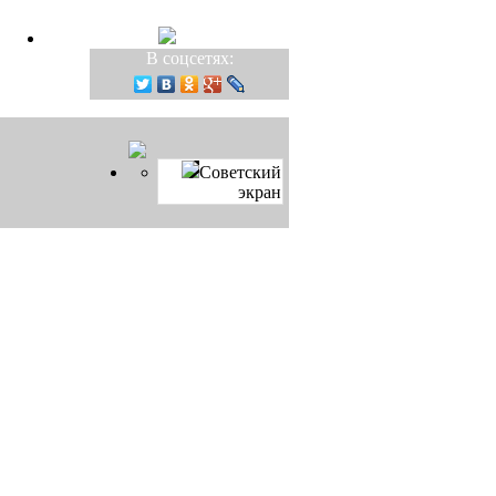
В соцсетях:
Советский
экран