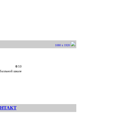
1080 x 1920
0
/10
балльной шкале
НТАКТ