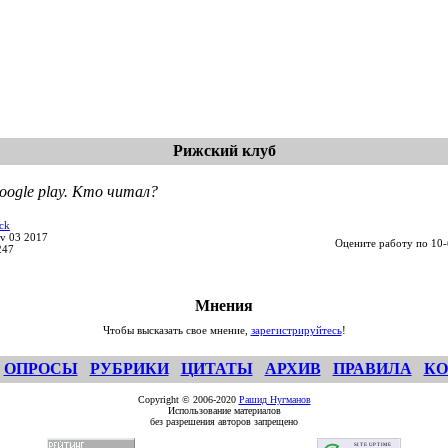
Рижский клуб
oogle play. Кто читал?
ck
v 03 2017
Оцените работу по 10-
247
Мнения
Чтобы высказать свое мнение,
зарегистрируйтесь
!
ОПРОСЫ
РУБРИКИ
ЦИТАТЫ
АРХИВ
ПРАВИЛА
КО
Copyright © 2006-2020
Рашид Нугманов
Использование материалов
без разрешения авторов запрещено