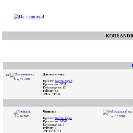
KOREANDR
Для памятника
8.6
May 27 2008
Прислал:
KoreanDragon
Просмотров: 9833
Комментариев: 13
Рейтинг: 8.6
JPEG
571x585
Черновик
Jun 10 2008
Jun 10 2008
Прислал:
KoreanDragon
Просмотров: 10067
Комментариев: 0
Рейтинг: 0
JPEG
414x314