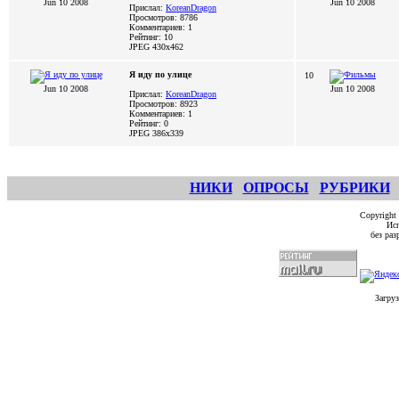
Jun 10 2008
Jun 10 2008
Прислал:
KoreanDragon
Просмотров: 8786
Комментариев: 1
Рейтинг: 10
JPEG
430x462
Я иду по улице
10
Jun 10 2008
Jun 10 2008
Прислал:
KoreanDragon
Просмотров: 8923
Комментариев: 1
Рейтинг: 0
JPEG
386x339
НИКИ
ОПРОСЫ
РУБРИКИ
Copyright
Исп
без ра
Загруз