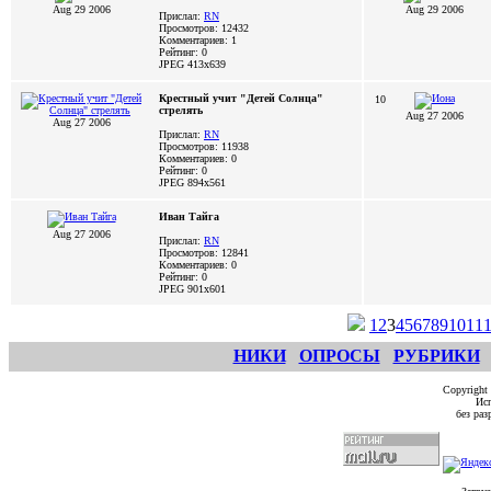
Aug 29 2006
Aug 29 2006
Прислал:
RN
Просмотров: 12432
Комментариев: 1
Рейтинг: 0
JPEG
413x639
Крестный учит "Детей Солнца"
10
стрелять
Aug 27 2006
Aug 27 2006
Прислал:
RN
Просмотров: 11938
Комментариев: 0
Рейтинг: 0
JPEG
894x561
Иван Тайга
Aug 27 2006
Прислал:
RN
Просмотров: 12841
Комментариев: 0
Рейтинг: 0
JPEG
901x601
1
2
3
4
5
6
7
8
9
10
11
НИКИ
ОПРОСЫ
РУБРИКИ
Copyright
Исп
без ра