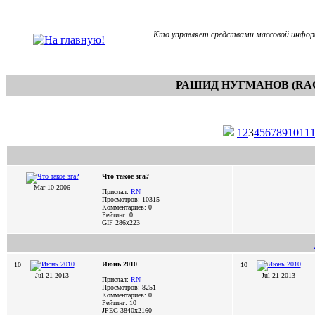
Кто управляет средствами массовой инфор
РАШИД НУГМАНОВ (RAC
1
2
3
4
5
6
7
8
9
10
11
Что такое зга?
Mar 10 2006
Прислал:
RN
Просмотров: 10315
Комментариев: 0
Рейтинг: 0
GIF
286x223
Июнь 2010
10
10
Jul 21 2013
Jul 21 2013
Прислал:
RN
Просмотров: 8251
Комментариев: 0
Рейтинг: 10
JPEG
3840x2160