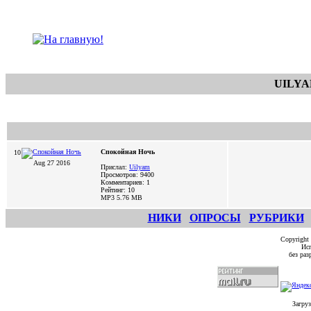
UILYA
Спокойная Ночь
10
Aug 27 2016
Прислал:
Uilyam
Просмотров: 9400
Комментариев: 1
Рейтинг: 10
MP3 5.76 MB
НИКИ
ОПРОСЫ
РУБРИКИ
Copyright
Исп
без ра
Загруз