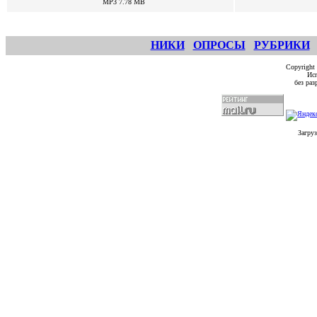
MP3 7.78 MB
НИКИ
ОПРОСЫ
РУБРИКИ
Copyright
Исп
без ра
Загруз