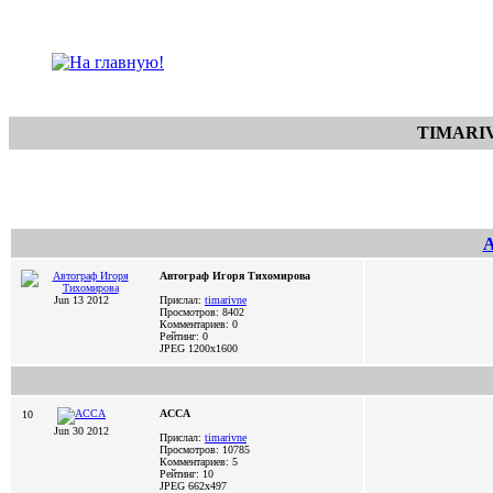
TIMARI
А
Автограф Игоря Тихомирова
Jun 13 2012
Прислал:
timarivne
Просмотров: 8402
Комментариев: 0
Рейтинг: 0
JPEG
1200x1600
АССА
10
Jun 30 2012
Прислал:
timarivne
Просмотров: 10785
Комментариев: 5
Рейтинг: 10
JPEG
662x497