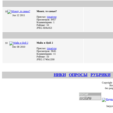
Может, те самые?
10
Jun 12 2011
Прислал:
timarivne
Просмотров: 8457
Комментариев: 1
Рейтинг: 10
JPEG
604x453
Майк и Цой 2
10
Dec 08 2010
Прислал:
timarivne
Просмотров: 9645
Комментариев: 11
Рейтинг: 10
JPEG
1740x1200
НИКИ
ОПРОСЫ
РУБРИКИ
Copyright
Исп
без ра
Загруз