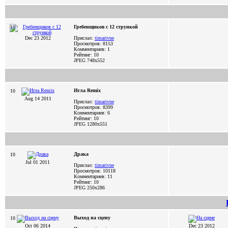
Гребенщиков с 12 стрункой
10
Dec 23 2012
Прислал:
timarivne
Просмотров: 8153
Комментариев: 1
Рейтинг: 10
JPEG
748x552
Игла Remix
10
Aug 14 2011
Прислал:
timarivne
Просмотров: 8399
Комментариев: 6
Рейтинг: 10
JPEG
1280x551
Драка
10
Jul 01 2011
Прислал:
timarivne
Просмотров: 10118
Комментариев: 11
Рейтинг: 10
JPEG
250x286
Выход на сцену
10
Oct 06 2014
Dec 23 2012