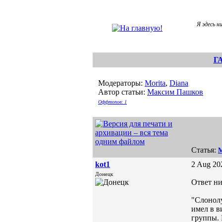
Я эдесь н
Г
Модераторы:
Morita
,
Diana
Автор статьи:
Максим Пашков
Оффтопов: 1
Статья:
М
kot1
2 Aug 20
Донецк
Ответ ник
"Слонолу
имел в в
группы. 