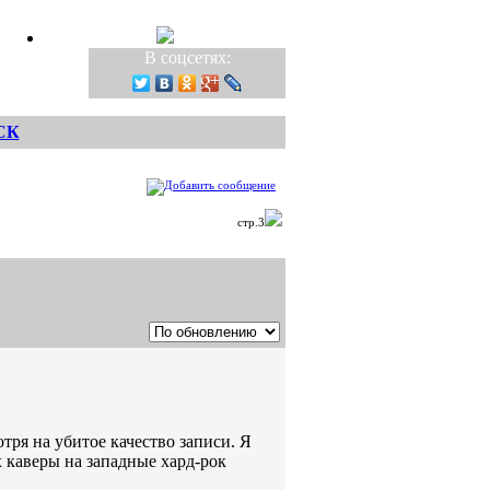
В соцсетях:
СК
стр.3
тря на убитое качество записи. Я
х каверы на западные хард-рок