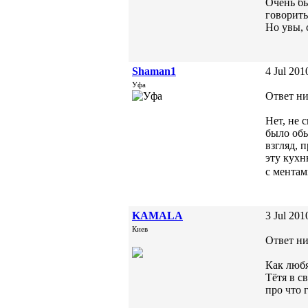
Очень бы
говорить
Но увы, 
Shaman1
4 Jul 201
Уфа
Ответ ни
Нет, не 
было обы
взгляд, 
эту кухн
с мента
KAMALA
3 Jul 201
Киев
Ответ ни
Как любя
Тётя в с
про что 