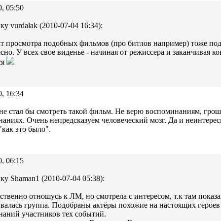
0, 05:50
ку vurdalak (2010-07-04 16:34):
 просмотра подобных фильмов (про битлов например) тоже подск
сно. У всех свое виденье - начиная от режиссера и заканчивая ко
ся
0, 16:34
не стал бы смотреть такой фильм. Не верю воспоминаниям, грош 
аниях. Очень непредсказуем человеческий мозг. Да и неинтересн
как это было".
0, 06:15
ку Shaman1 (2010-07-04 05:38):
ственно отношусь к ЛМ, но смотрела с интересом, т.к там показа
валась группа. Подобраны актёры похожие на настоящих героев 
аний участников тех событий.