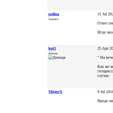
polina
31 Jul 20
Харьков
Ответ ни
Игру мож
kot1
25 Apr 20
Донецк
" На ве
Как же ж
гитарист
случае.
MisterX
9 Jul 201
Вроде чи