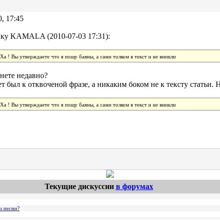
0, 17:45
ку KAMALA (2010-07-03 17:31):
Ха ! Вы утверждаете что я пощу баяны, а сами толком в текст и не вникли
нете недавно?
т был к отквоченой фразе, а никаким боком не к тексту статьи. 
Ха ! Вы утверждаете что я пощу баяны, а сами толком в текст и не вникли
Текущие дискуссии
в форумах
и песни?