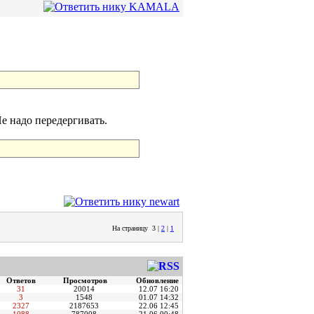
Не надо передергивать.
На страницу
3
|
2
|
1
Ответов
Просмотров
Обновление
31
20014
12.07 16:20
3
1548
01.07 14:32
2327
2187653
22.06 12:45