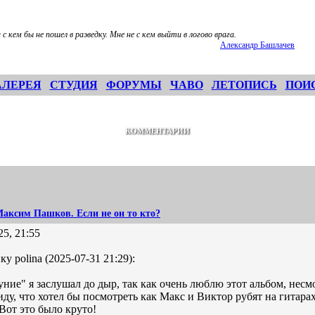
и с кем бы не пошел в раэведку. Мне не с кем выйти в логово врага.
Александр Башлачев
АЛЕРЕЯ
СТУДИЯ
ФОРУМЫ
ЧАВО
ЛЕТОПИСЬ
ПОИ
КОММЕНТАРИИ
аксим Пашков. Если не он то кто?
25, 21:55
у polina (2025-07-31 21:29):
ние" я заслушал до дыр, так как очень люблю этот альбом, несмо
иду, что хотел бы посмотреть как Макс и Виктор рубят на гитара
Вот это было круто!