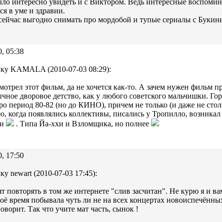
ло интересно увидеть и с Виктором. Ведь интересные воспомина
ся в уме и здравии.
сейчас выгодно снимать про мордобой и тупые сериалы с Букины
0, 05:38
ку KAMALA (2010-07-03 08:29):
смотрел этот фильм, да не хочется как-то. А зачем нужен фильм 
чное дворовое детство, как у любого советского мальчишки. Гор
про период 80-82 (но до КИНО), причем не только (и даже не стол
ю, когда появлялись коллективы, писались у Тропилло, возникал 
ми
. Типа Йа-ххи и Взломщика, но полнее
0, 17:50
ку newart (2010-07-03 17:45):
т повторять в том же интернете "слив засчитан". Не курю я и ва
воё время побывала чуть ли не на всех концертах новоиспечённых
говорит. Так что учите мат часть, сынок !