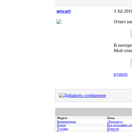
newart
3 Jul 201
Ответ ни
В интере
Мой отве
курите
Форум
Тема
Комментарии
«Разговор»
Поиск
Кто исполняет эт
Тусовка
Новости