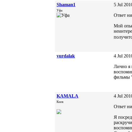
Shaman1
5 Jul 201
Уфа
Ответ ни
Мой опыт
неинтере
получит
vurdalak
4 Jul 201
Лично я 
воспомин
фильмы "
KAMALA
4 Jul 201
Киев
Ответ ни
Я посред
раскручи
воспомин