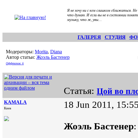
Я не хочу ни с кем слишком сближаться. Не
что думаю. И если вы не в состоянии понят
музыку, что ж, увы…
ГАЛЕРЕЯ
СТУДИЯ
ФО
Модераторы:
Morita
,
Diana
Автор статьи:
Жоэль Бастенер
Оффтопов: 6
Статья:
Цой во пл
KAMALA
18 Jun 2011, 15:5
Киев
Жоэль Бастенер