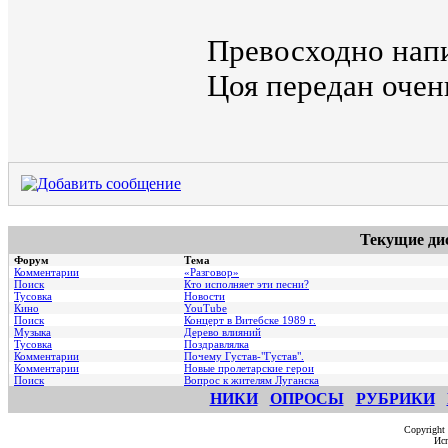
Превосходно напи
Цоя передан очень
Текущие ди
Форум
Тема
Комментарии
«Разговор»
Поиск
Кто исполняет эти песни?
Тусовка
Новости
Кино
YouTube
Поиск
Концерт в Витебске 1989 г.
Музыка
Дерево влияний
Тусовка
Поздравлялка
Комментарии
Почему Густав-"Густав".
Комментарии
Hовые пролетарские герои
Поиск
Вопрос к жителям Луганска
НИКИ
ОПРОСЫ
РУБРИКИ
Copyright
Исп