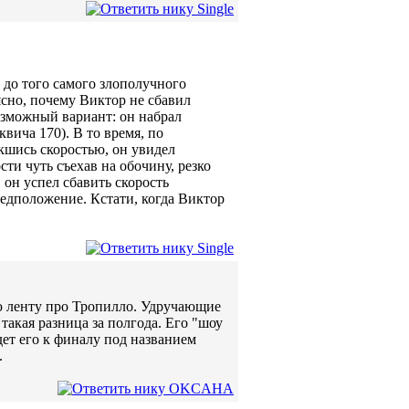
до того самого злополучного
ясно, почему Виктор не сбавил
озможный вариант: он набрал
вича 170). В то время, по
кшись скоростью, он увидел
ти чуть съехав на обочину, резко
 он успел сбавить скорость
предположение. Кстати, когда Виктор
ую ленту про Тропилло. Удручающие
 такая разница за полгода. Его "шоу
дет его к финалу под названием
.