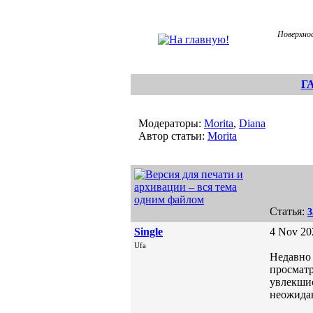
Поверхно
Г
Модераторы:
Morita
,
Diana
Автор статьи:
Morita
Статья:
3
Single
4 Nov 20
Ufa
Недавно 
просматр
увлекшис
неожидан