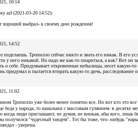
021, 10:14
у azl (2021-03-20 14:52):
 хороший выбрал- к своему дню рождения!
021, 14:52
е поделаешь. Тропилло сейчас никто и звать его никак. В его ус
ти у него никакой. Но надо же как-то пиариться, а как? Вот он з
ь о себе. Придумывает откровенные небылицы, несет какую-то 
нь придумал и пытается втирать какую-то дичь, расследование он
021, 11:02
ином Тропилло уже более менее понятно все. Но вот кто это все 
 беда у народа, то шашлыки с массовым гулянием- в десятке мет
то когда люди приглашают, не думая, не вникая, абы кого, лишь
 бы получился "чудесный тандем". Тот бы тоже, что- нибудь "нар
оведал - уверена.