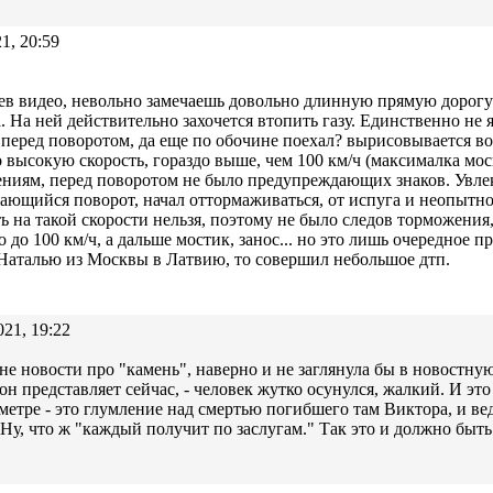
1, 20:59
в видео, невольно замечаешь довольно длинную прямую дорогу 
. На ней действительно захочется втопить газу. Единственно не 
 перед поворотом, да еще по обочине поехал? вырисовывается в
 высокую скорость, гораздо выше, чем 100 км/ч (максималка моск
ниям, перед поворотом не было предупреждающих знаков. Увле
ющийся поворот, начал оттормаживаться, от испуга и неопытнос
ь на такой скорости нельзя, поэтому не было следов торможения,
 до 100 км/ч, а дальше мостик, занос... но это лишь очередное 
Наталью из Москвы в Латвию, то совершил небольшое дтп.
021, 19:22
не новости про "камень", наверно и не заглянула бы в новостн
он представляет сейчас, - человек жутко осунулся, жалкий. И это
метре - это глумление над смертью погибшего там Виктора, и ве
 Ну, что ж "каждый получит по заслугам." Так это и должно быть