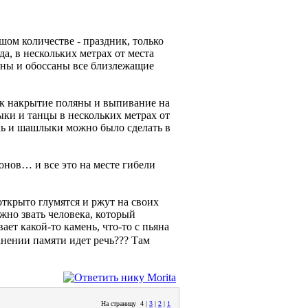
ом количестве - праздник, только
а, в нескольких метрах от места
аны и обоссаны все близлежащие
как накрытие поляны и выпивание на
ки и танцы в нескольких метрах от
аль и шашлыки можно было сделать в
ионов… и все это на месте гибели
ткрыто глумятся и ржут на своих
жно звать человека, который
ет какой-то камень, что-то с пьяна
нении памяти идет речь??? Там
На страницу
4
|
3
|
2
|
1