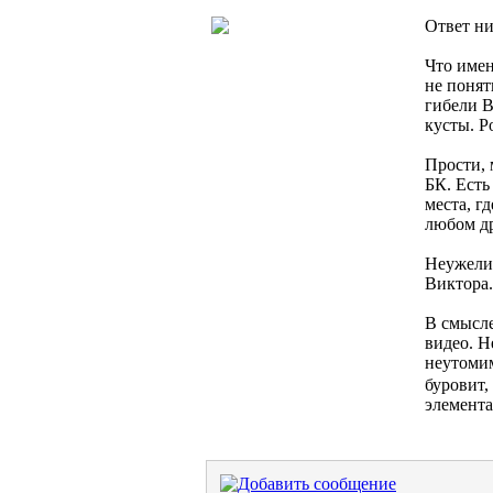
Ответ ни
Что имен
не понят
гибели В
кусты. Р
Прости, 
БК. Есть
места, г
любом др
Неужели 
Виктора.
В смысле
видео. Н
неутомим
буровит, 
элемента