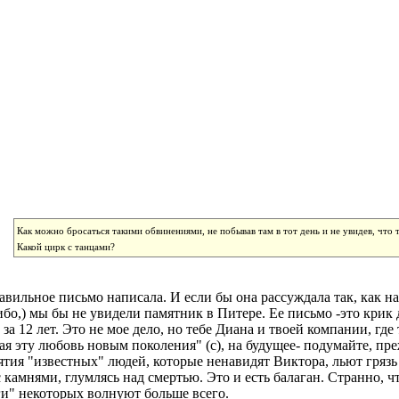
Как можно бросаться такими обвинениями, не побывав там в тот день и не увидев, что 
Какой цирк с танцами?
авильное письмо написала. И если бы она рассуждала так, как на
ибо,) мы бы не увидели памятник в Питере. Ее письмо -это крик
 за 12 лет. Это не мое дело, но тебе Диана и твоей компании, г
ая эту любовь новым поколения" (с), на будущее- подумайте, пр
тия "известных" людей, которые ненавидят Виктора, льют грязь
с камнями, глумлясь над смертью. Это и есть балаган. Странно, ч
и" некоторых волнуют больше всего.