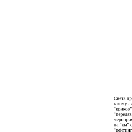
Света пр
к кому л
"криков"
"передав
мероприя
на "км" 
"рейтинг