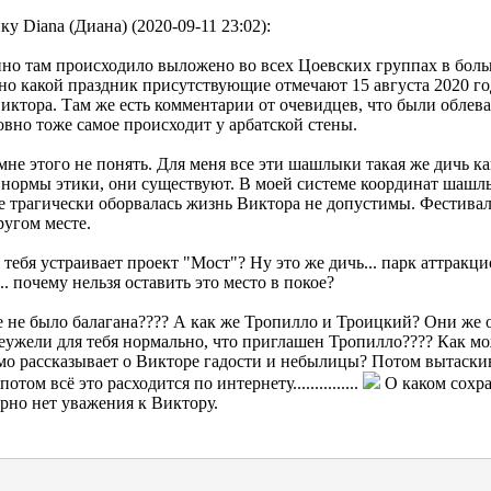
ку Diana (Диана) (2020-09-11 23:02):
но там происходило выложено во всех Цоевских группах в больш
но какой праздник присутствующие отмечают 15 августа 2020 год
иктора. Там же есть комментарии от очевидцев, что были облев
овно тоже самое происходит у арбатской стены.
мне этого не понять. Для меня все эти шашлыки такая же дичь 
 нормы этики, они существуют. В моей системе координат шашлы
де трагически оборвалась жизнь Виктора не допустимы. Фестив
угом месте.
тебя устраивает проект "Мост"? Ну это же дичь... парк аттракц
.. почему нельзя оставить это место в покое?
 не было балагана???? А как же Тропилло и Троицкий? Они же о
еужели для тебя нормально, что приглашен Тропилло???? Как мо
о рассказывает о Викторе гадости и небылицы? Потом вытаскива
потом всё это расходится по интернету...............
О каком сохра
рно нет уважения к Виктору.