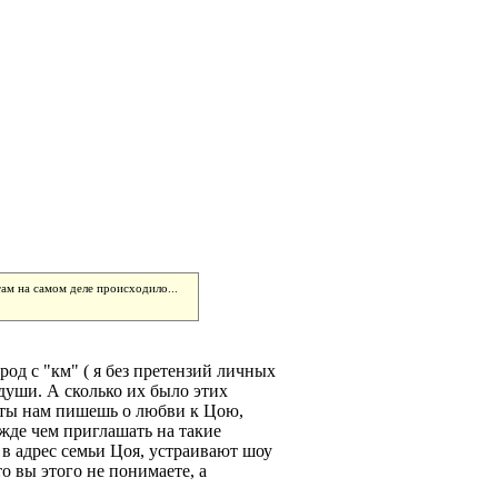
там на самом деле происходило...
род с "км" ( я без претензий личных
 души. А сколько их было этих
де ты нам пишешь о любви к Цою,
ежде чем приглашать на такие
 в адрес семьи Цоя, устраивают шоу
то вы этого не понимаете, а