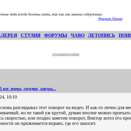
стные люди всегда должны лгать, так как они лишены содержания.
Фридрих Ницше
АЛЕРЕЯ
СТУДИЯ
ФОРУМЫ
ЧАВО
ЛЕТОПИСЬ
ПОИ
КОММЕНТАРИИ
5 км: вчера, сегодня, завтра...
24, 10:10
снова разглядывал этот поворот на видео. И как-то лично для ме
иваемый, но не такой уж крутой, думаю вполне можно проехать 
ь скоростью, или поздно заметив поворот, Виктор хотел его прос
ности он прижимается вправо, где его заносит.