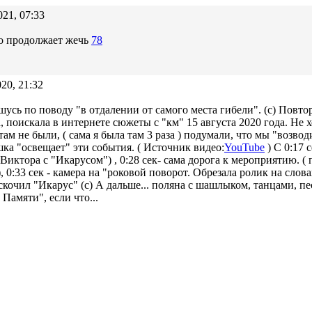
021, 07:33
о продолжает жечь
78
20, 21:32
шусь по поводу "в отдалении от самого места гибели". (с) Повтор
, поискала в интернете сюжеты с "км" 15 августа 2020 года. Не х
там не были, ( сама я была там 3 раза ) подумали, что мы "возво
шка "освещает" эти события. ( Источник видео:
YouTube
) С 0:17 
иктора с "Икарусом") , 0:28 сек- сама дорога к мероприятию. ( 
, 0:33 сек - камера на "роковой поворот. Обрезала ролик на слова
скочил "Икарус" (с) А дальше... поляна с шашлыком, танцами, пе
 Памяти", если что...