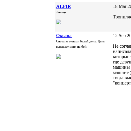
ALFIR
18 Mar 2
Липецк
Тропилл
Oксана
12 Sep 20
Снова за окнами белый день. День
Не согла
вызывает меня на бой.
написала
которые 
где деву
машины В
машине )
тогда вы
"концерт