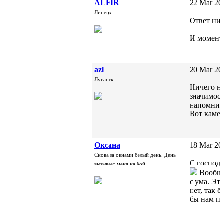
ALFIR
22 Mar 2
Липецк
Ответ ник
И момент
azl
20 Mar 2
Луганск
Ничего н
значимос
напомнит
Вот каме
Oксана
18 Mar 2
Снова за окнами белый день. День
С господ
вызывает меня на бой.
Вообще
с ума. Э
нет, так
бы нам п