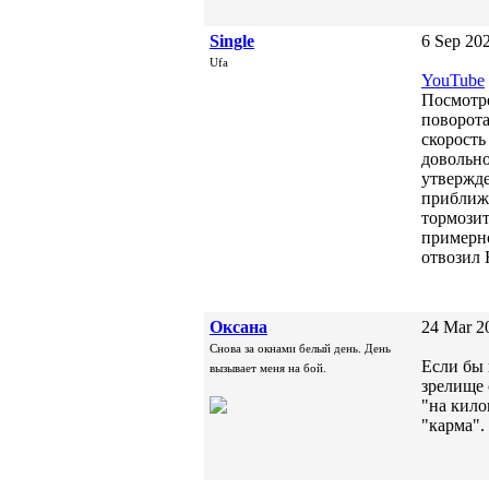
Single
6 Sep 202
Ufa
YouTube
Посмотре
поворота
скорость
довольно
утвержде
приближа
тормозит
примерно
отвозил 
Oксана
24 Mar 2
Снова за окнами белый день. День
Если бы 
вызывает меня на бой.
зрелище 
"на кило
"карма".