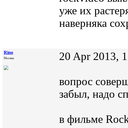
уже их растер
наверняка сох
Rino
20 Apr 2013, 1
Москва
вопрос соверш
забыл, надо с
в фильме Roсk 