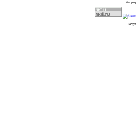
без ра
Загруз