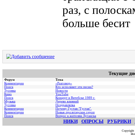
раз, с полоска
больше бесит
Текущие ди
Форум
Тема
Комментарии
«Разговор»
Поиск
Кто исполняет эти песни?
Тусовка
Новости
Кино
YouTube
Поиск
Концерт в Витебске 1989 г.
Музыка
Дерево влияний
Тусовка
Поздравлялка
Комментарии
Почему Густав-"Густав".
Комментарии
Hовые пролетарские герои
Поиск
Вопрос к жителям Луганска
НИКИ
ОПРОСЫ
РУБРИКИ
Copyright
Исп