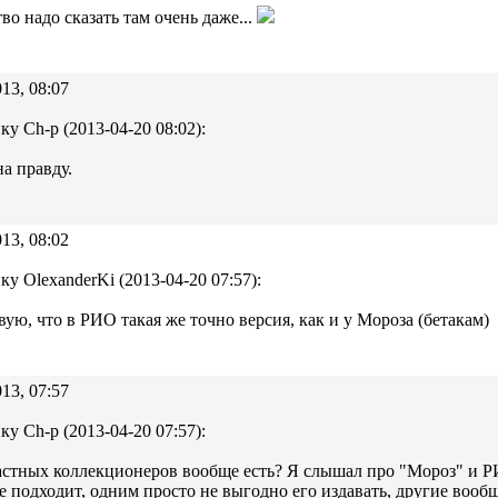
тво надо сказать там очень даже...
13, 08:07
ку Ch-p (2013-04-20 08:02):
а правду.
13, 08:02
ку OlexanderKi (2013-04-20 07:57):
твую, что в РИО такая же точно версия, как и у Мороза (бетакам)
13, 07:57
ку Ch-p (2013-04-20 07:57):
астных коллекционеров вообще есть? Я слышал про "Мороз" и Р
е подходит, одним просто не выгодно его издавать, другие вооб