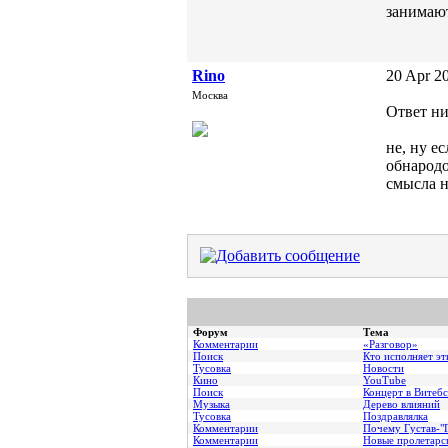
занимают
Rino
20 Apr 20
Москва
Ответ ни
не, ну е
обнародо
смысла н
Форум
Тема
Комментарии
«Разговор»
Поиск
Кто исполняет эт
Тусовка
Новости
Кино
YouTube
Поиск
Концерт в Витебс
Музыка
Дерево влияний
Тусовка
Поздравлялка
Комментарии
Почему Густав-"Г
Комментарии
Hовые пролетарс