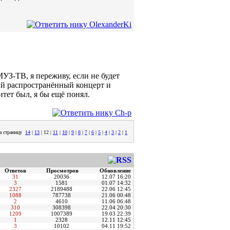
МУЗ-ТВ, я переживу, если не будет
мый распространённый концерт и
итет был, я бы ещё понял.
а страницу
14
|
13
|
12
|
11
|
10
|
9
|
8
|
7
|
6
|
5
|
4
|
3
|
2
|
1
Ответов
Просмотров
Обновление
31
20036
12.07 16:20
3
1581
01.07 14:32
2327
2189488
22.06 12:45
1088
787738
21.06 00:48
2
4610
11.06 06:48
310
308398
22.04 20:30
1209
1007389
19.03 22:39
1
2328
12.11 12:45
3
10102
04.11 19:52