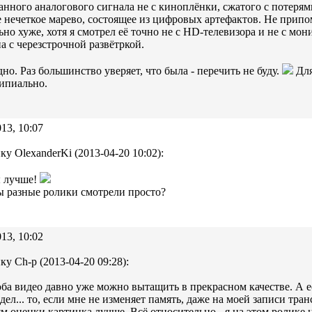
нного аналогового сигнала не с киноплёнки, сжатого с потерям
 нечеткое марево, состоящее из цифровых артефактов. Не прип
ьно хуже, хотя я смотрел её точно не с HD-телевизора и не с мон
а с черезстрочной развётркой.
дно. Раз большинство уверяет, что была - перечить не буду.
Для
ипиально.
13, 10:07
ку OlexanderKi (2013-04-20 10:02):
ы лучше!
 разные ролики смотрели просто?
13, 10:02
ку Ch-p (2013-04-20 09:28):
а видео давно уже можно вытащить в прекрасном качестве. А ес
идел... то, если мне не изменяет память, даже на моей записи т
м оценки картинка лучше. Всё относительно - я на этом ролике 