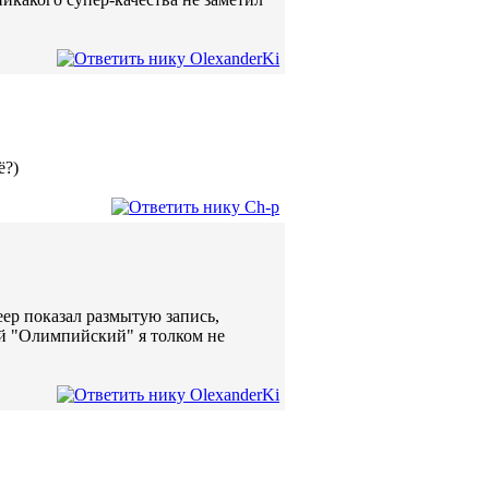
ё?)
еер показал размытую запись,
ый "Олимпийский" я толком не