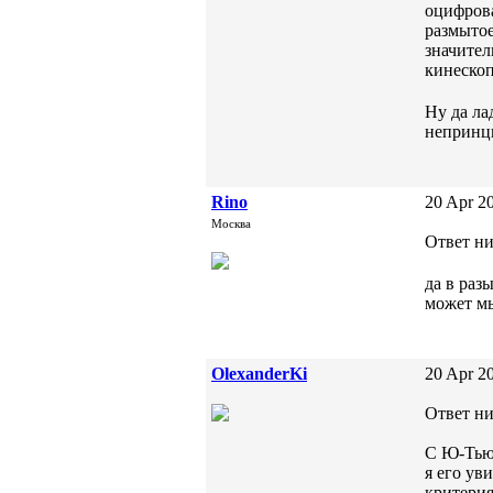
оцифрова
размытое
значител
кинескоп
Ну да ла
непринц
Rino
20 Apr 20
Москва
Ответ ни
да в раз
может мы
OlexanderKi
20 Apr 20
Ответ ни
С Ю-Тьюб
я его ув
критерия