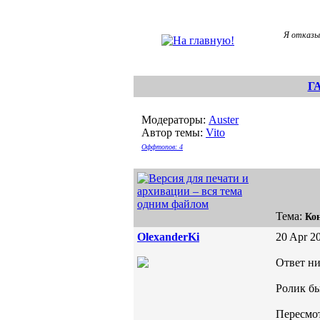
Я отказы
Г
Модераторы:
Auster
Автор темы:
Vito
Оффтопов: 4
Тема:
Ко
OlexanderKi
20 Apr 20
Ответ ни
Ролик б
Пересмот