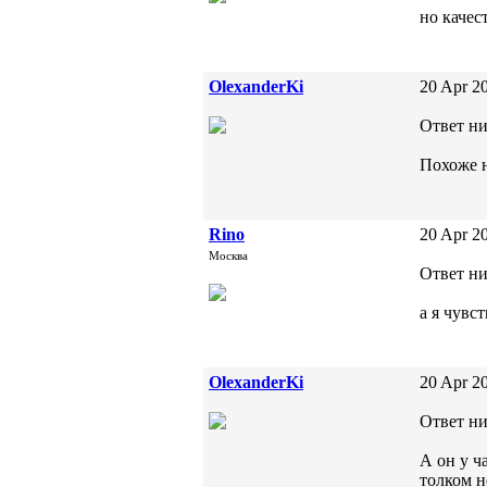
но качес
OlexanderKi
20 Apr 20
Ответ ни
Похоже н
Rino
20 Apr 20
Москва
Ответ ни
а я чувс
OlexanderKi
20 Apr 20
Ответ ни
А он у ч
толком н