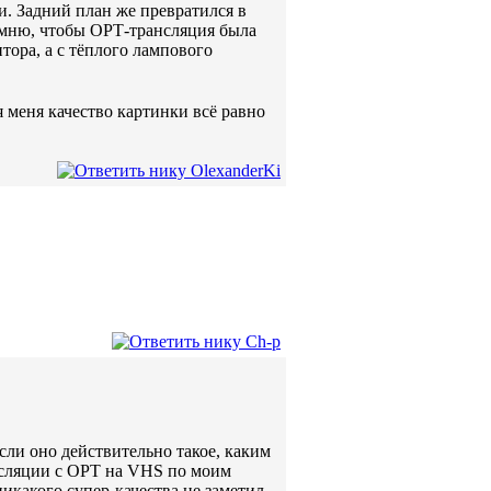
и. Задний план же превратился в
омню, чтобы ОРТ-трансляция была
итора, а с тёплого лампового
 меня качество картинки всё равно
ли оно действительно такое, каким
рансляции с ОРТ на VHS по моим
никакого супер-качества не заметил