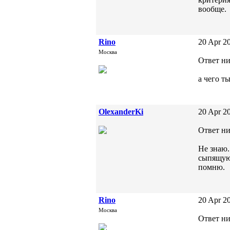
вообще.
Rino
20 Apr 20
Москва
Ответ ни
а чего т
OlexanderKi
20 Apr 20
Ответ ни
Не знаю.
сыпящую 
помню.
Rino
20 Apr 20
Москва
Ответ ни