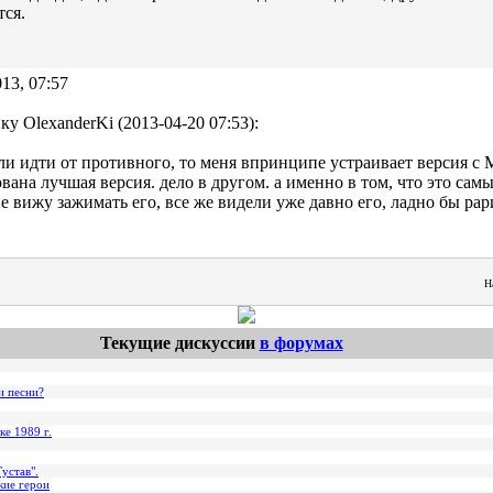
ся.
13, 07:57
ку OlexanderKi (2013-04-20 07:53):
сли идти от противного, то меня впринципе устраивает версия с 
вана лучшая версия. дело в другом. а именно в том, что это са
е вижу зажимать его, все же видели уже давно его, ладно бы рар
Н
Текущие дискуссии
в форумах
и песни?
ке 1989 г.
устав".
кие герои