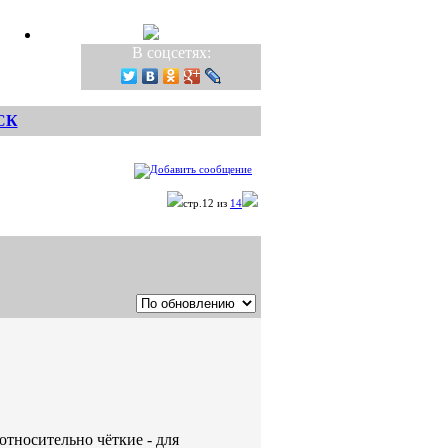
В соцсетях:
СК
стр.12 из
14
относительно чёткие - для