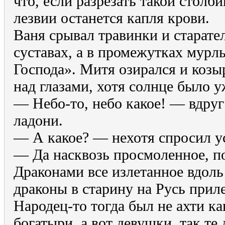
что, если разрезать такой столб
лезвии останется капля крови.
Ваня срывал травинки и старате
суставах, а в промежутках мур
Господа». Митя озирался и коз
над глазами, хотя солнце было у
— Небо-то, небо какое! — вдруг
ладони.
— А какое? — нехотя спросил у
— Да насквозь просмоленное, п
Драконами все излетанное вдоль
драконы в старину на Русь прил
Народец-то тогда был не ахти как
богатыри, а вот девушки, так те