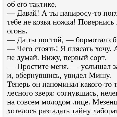
об его тактике.
— Давай! А ты папиросу-то погл
тебе не козья ножка! Повернись п
огонь.
— Да ты постой, — бормотал сб
— Чего стоять! Я плясать хочу.
не думай. Вижу, первый сорт.
— Простите меня, — услышал з
и, обернувшись, увидел Мишу.
Теперь он напоминал какого-то 
лесного зверя: согнувшись, нел
на совсем молодом лице. Мезенц
хотелось разгадать тайну лабор