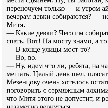
переночуем только — и утром айд
вечерам девки собираются? — н
Митя.
— Какие девки? Чего им собират
спать. Вот! На мосту знамо, а то
— В конце улицы мост-то?
— Во, во.
— Ну, идем что ли, ребята, на ча
мешать. Целый день шел, плясат
Мезенцову очень хотелось остат
поговорить с сермяжным алхимик
что Митя этого не допустит, и 
незаметно вернуться.