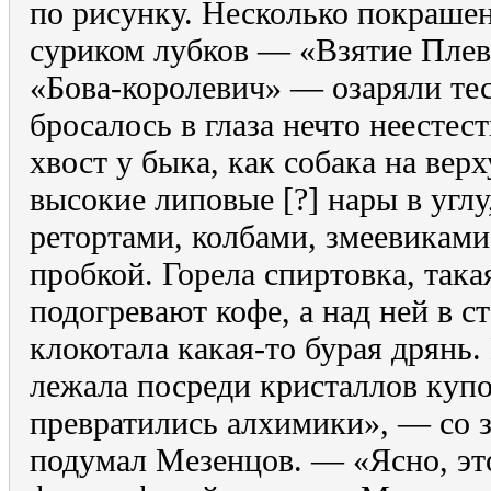
по рисунку. Несколько покраше
суриком лубков — «Взятие Пле
«Бова-королевич» — озаряли тес
бросалось в глаза нечто неестес
хвост у быка, как собака на вер
высокие липовые [?] нары в угл
ретортами, колбами, змеевиками
пробкой. Горела спиртовка, така
подогревают кофе, а над ней в с
клокотала какая-то бурая дрянь.
лежала посреди кристаллов купо
превратились алхимики», — со 
подумал Мезенцов. — «Ясно, э