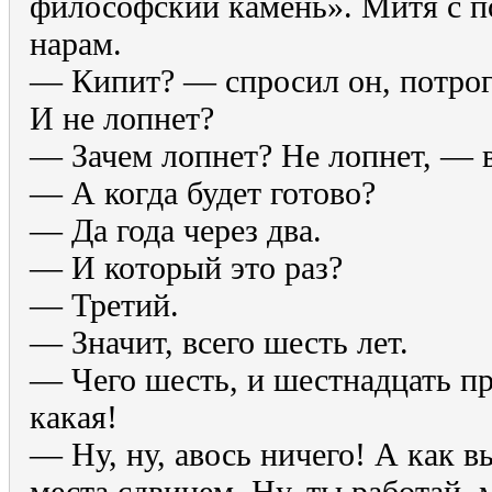
философский камень». Митя с п
нарам.
— Кипит? — спросил он, потрог
И не лопнет?
— Зачем лопнет? Не лопнет, — 
— А когда будет готово?
— Да года через два.
— И который это раз?
— Третий.
— Значит, всего шесть лет.
— Чего шесть, и шестнадцать пр
какая!
— Ну, ну, авось ничего! А как в
места сдвинем. Ну, ты работай,