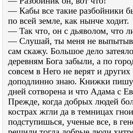
— Разбойник он, вот что!
— Кабы все такие разбойники бы
по всей земле, как нынче ходит.
— Так что, он с дьяволом, что л
— Слушай, ты меня не выпытывай
сам скажу. Большое дело затеял
деревням Бога забыли, а по город
совсем в Него не верят и других
доподлинно знаю. Книжки пишут
дней сотворена и что Адама с Ев
Прежде, когда добрых людей бол
кострах жгли да в темницах гнои
подступишься, ученые все, в ге
решили тогда добрые люди хитр