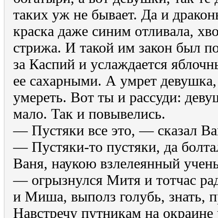
таких уж не бывает. Да и драко
краска даже синим отливала, хв
стрижа. И такой им закон был п
за Каспий и услаждается яблоч
ее сахарными. А умрет девушка, 
умереть. Вот ты и рассуди: деву
мало. Так и повывелись.
— Пустяки все это, — сказал Ва
— Пустяки-то пустяки, да болтал
Ваня, наукою взлелеянный учен
— огрызнулся Митя и тотчас ра
и Миша, выполз голубь, знать, 
Навстречу путникам на окраине 