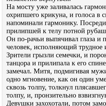
На мосту уже заливалась гармон
охрипшего крикуна, и голоса в 
напоминали гармонику. Посреди 
прилипшей к телу потной рубашк
Он по-рачьи выпячивал глаза и 
человек, исполняющий трудное и
Зрители грызли семечки, и поро
танцора и прилипала к его спине
замечал. Митя, подмигивая мужи
одно мгновение, как он один уме
сквозь толпу, толкнул плясавшег
толпу, и, пронзительно взвизгнув
Девушки захохотали, потом замо