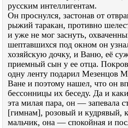
русским интеллигентам.
Он проснулся, застонав от отвр
рыжий таракан, противно шелест
и уже не мог заснуть, охваченны
шептавшихся под окном он узна
хозяйскую дочку, и Ваню, её су
приемный сын у ее отца. Покров
одну ленту подарил Мезенцов М
Ване и поэтому нашел, что он в
бессонницы их беседу. Да и как
эта милая пара, он — запевала 
[гимнам], розовый и кудрявый, 
мальчик, она — спокойная и пос