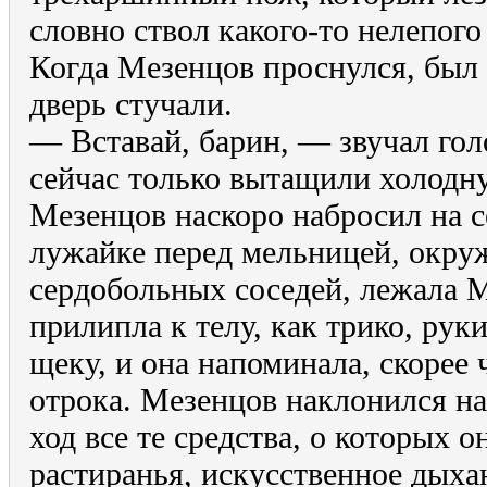
словно ствол какого-то нелепог
Когда Мезенцов проснулся, был 
дверь стучали.
— Вставай, барин, — звучал го
сейчас только вытащили холодн
Мезенцов наскоро набросил на с
лужайке перед мельницей, окру
сердобольных соседей, лежала 
прилипла к телу, как трико, ру
щеку, и она напоминала, скорее
отрока. Мезенцов наклонился на
ход все те средства, о которых
растиранья, искусственное дыхан