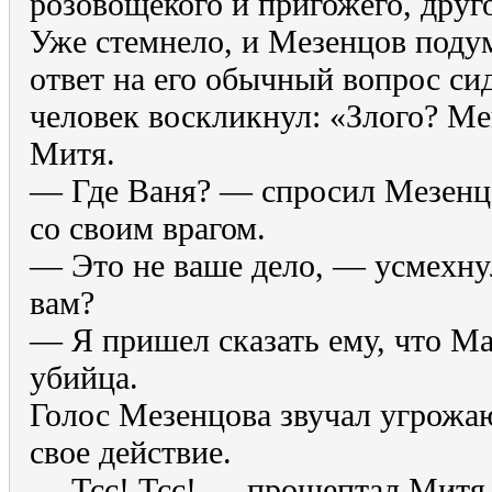
розовощекого и пригожего, друго
Уже стемнело, и Мезенцов подум
ответ на его обычный вопрос с
человек воскликнул: «Злого? М
Митя.
— Где Ваня? — спросил Мезенцо
со своим врагом.
— Это не ваше дело, — усмехнул
вам?
— Я пришел сказать ему, что Ма
убийца.
Голос Мезенцова звучал угрожа
свое действие.
— Тсс! Тсс! — прошептал Митя,