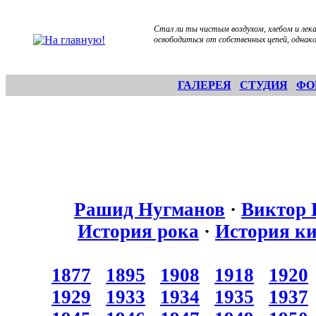
Стал ли ты чистым воздухом, хлебом и лека
освободиться от собственных цепей, однако 
ГАЛЕРЕЯ
СТУДИЯ
ФО
Рашид Нугманов
·
Виктор 
История рока
·
История к
1877
1895
1908
1918
1920
1929
1933
1934
1935
1937