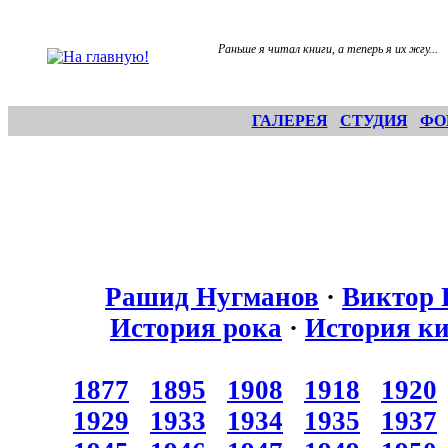
Раньше я читал книги, а теперь я их жгу...
ГАЛЕРЕЯ
СТУДИЯ
ФО
Рашид Нугманов
·
Виктор 
История рока
·
История к
1877
1895
1908
1918
1920
1929
1933
1934
1935
1937