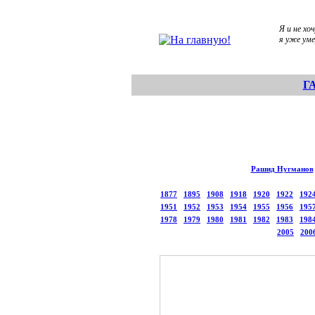
Я и не хо
я уже ум
Г
Рашид Нугманов
1877
1895
1908
1918
1920
1922
192
1951
1952
1953
1954
1955
1956
195
1978
1979
1980
1981
1982
1983
198
2005
200