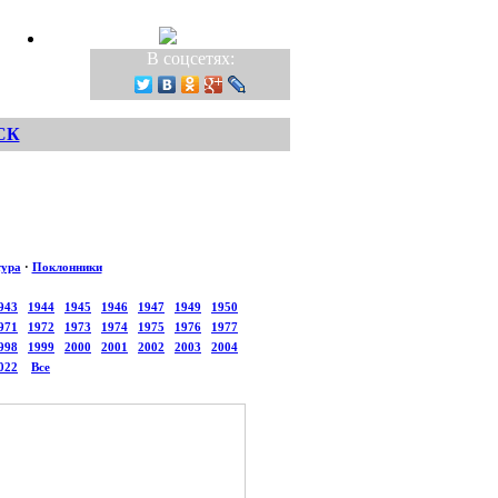
В соцсетях:
СК
тура
·
Поклонники
943
1944
1945
1946
1947
1949
1950
971
1972
1973
1974
1975
1976
1977
998
1999
2000
2001
2002
2003
2004
022
Все