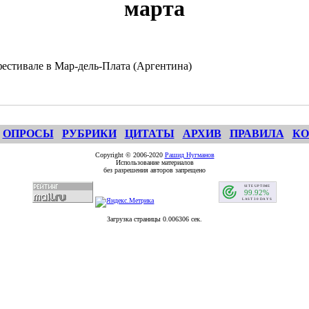
марта
фестивале в Мар-дель-Плата (Аргентина)
ОПРОСЫ
РУБРИКИ
ЦИТАТЫ
АРХИВ
ПРАВИЛА
КО
Copyright © 2006-2020
Рашид Нугманов
Использование материалов
без разрешения авторов запрещено
Загрузка страницы 0.006306 сек.