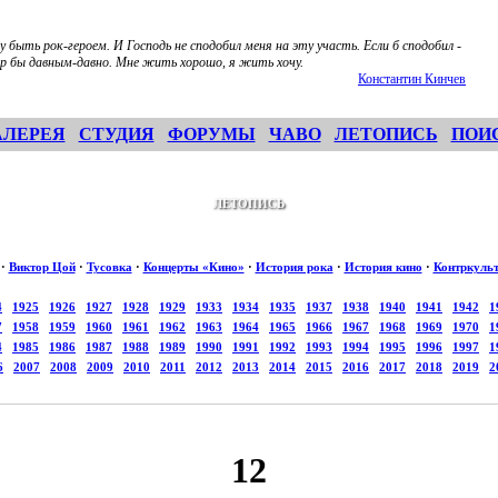
чу быть рок-героем. И Господь не сподобил меня на эту участь. Если б сподобил -
ер бы давным-давно. Мне жить хорошо, я жить хочу.
Константин Кинчев
АЛЕРЕЯ
СТУДИЯ
ФОРУМЫ
ЧАВО
ЛЕТОПИСЬ
ПОИ
ЛЕТОПИСЬ
·
Виктор Цой
·
Тусовка
·
Концерты «Кино»
·
История рока
·
История кино
·
Контркуль
4
1925
1926
1927
1928
1929
1933
1934
1935
1937
1938
1940
1941
1942
1
7
1958
1959
1960
1961
1962
1963
1964
1965
1966
1967
1968
1969
1970
1
4
1985
1986
1987
1988
1989
1990
1991
1992
1993
1994
1995
1996
1997
1
6
2007
2008
2009
2010
2011
2012
2013
2014
2015
2016
2017
2018
2019
2
12