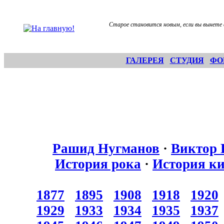
Старое становится новым, если вы вынете 
ГАЛЕРЕЯ
СТУДИЯ
ФО
Рашид Нугманов
·
Виктор 
История рока
·
История к
1877
1895
1908
1918
1920
1929
1933
1934
1935
1937