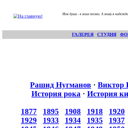
Моя душа - в моих песнях. А живу я надеждо
ГАЛЕРЕЯ
СТУДИЯ
ФО
Рашид Нугманов
·
Виктор 
История рока
·
История к
1877
1895
1908
1918
1920
1929
1933
1934
1935
1937