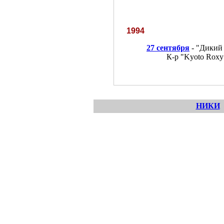
1994
27 сентября
- "Дикий
К-р "Kyoto Roxy"
НИКИ