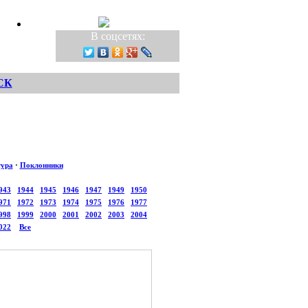
В соцсетях:
СК
тура
·
Поклонники
943
1944
1945
1946
1947
1949
1950
971
1972
1973
1974
1975
1976
1977
998
1999
2000
2001
2002
2003
2004
022
Все