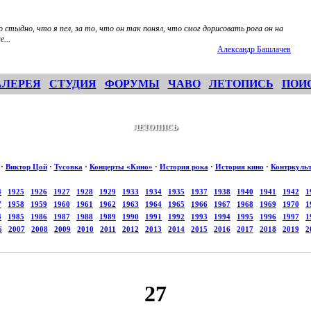
 стыдно, что я пел, за то, что он так понял, что смог дорисовать рога он на
...
Александр Башлачев
АЛЕРЕЯ
СТУДИЯ
ФОРУМЫ
ЧАВО
ЛЕТОПИСЬ
ПОИ
ЛЕТОПИСЬ
·
Виктор Цой
·
Тусовка
·
Концерты «Кино»
·
История рока
·
История кино
·
Контркуль
4
1925
1926
1927
1928
1929
1933
1934
1935
1937
1938
1940
1941
1942
1
7
1958
1959
1960
1961
1962
1963
1964
1965
1966
1967
1968
1969
1970
1
4
1985
1986
1987
1988
1989
1990
1991
1992
1993
1994
1995
1996
1997
1
6
2007
2008
2009
2010
2011
2012
2013
2014
2015
2016
2017
2018
2019
2
27