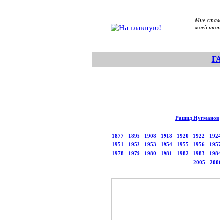
Мне стало
моей иконе
Г
Рашид Нугманов
1877
1895
1908
1918
1920
1922
192
1951
1952
1953
1954
1955
1956
195
1978
1979
1980
1981
1982
1983
198
2005
200