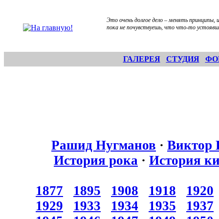
Это очень долгое дело – менять принципы, и
пока не почувствуешь, что что-то устоявш
ГАЛЕРЕЯ
СТУДИЯ
ФО
Рашид Нугманов
·
Виктор 
История рока
·
История к
1877
1895
1908
1918
1920
1929
1933
1934
1935
1937