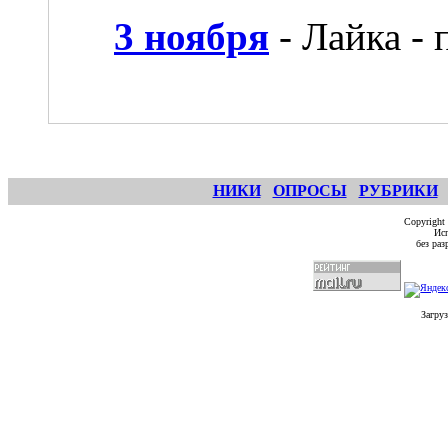
3 ноября
- Лайка - 
НИКИ
ОПРОСЫ
РУБРИКИ
Copyright
Исп
без ра
Загруз