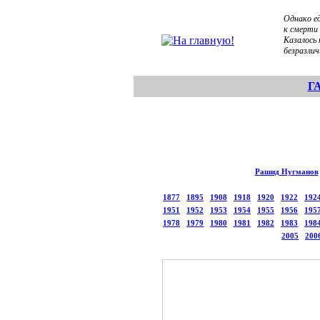
Однако е
к смерти 
Казалось
безразлич
Г
Рашид Нугманов
1877
1895
1908
1918
1920
1922
192
1951
1952
1953
1954
1955
1956
195
1978
1979
1980
1981
1982
1983
198
2005
200