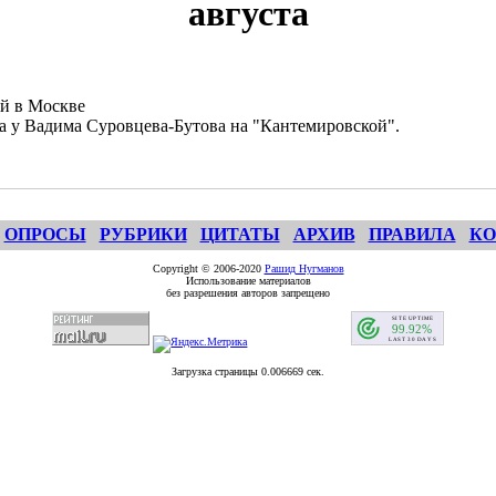
августа
й в Москве
а у Вадима Суровцева-Бутова на "Кантемировской".
ОПРОСЫ
РУБРИКИ
ЦИТАТЫ
АРХИВ
ПРАВИЛА
КО
Copyright © 2006-2020
Рашид Нугманов
Использование материалов
без разрешения авторов запрещено
Загрузка страницы 0.006669 сек.