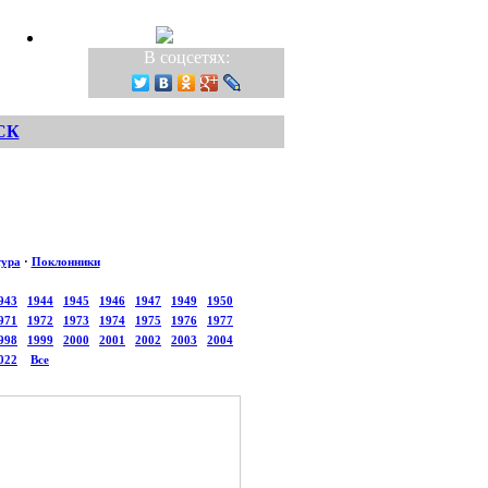
В соцсетях:
СК
тура
·
Поклонники
943
1944
1945
1946
1947
1949
1950
971
1972
1973
1974
1975
1976
1977
998
1999
2000
2001
2002
2003
2004
022
Все