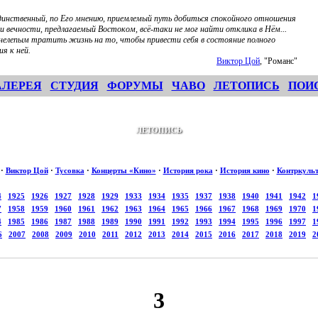
динственный, по Его мнению, приемлемый путь добиться спокойного отношения
и вечности, предлагаемый Востоком, всё-таки не мог найти отклика в Нём...
 нелепым тратить жизнь на то, чтобы привести себя в состояние полного
ия к ней.
Виктор Цой
, "Романс"
АЛЕРЕЯ
СТУДИЯ
ФОРУМЫ
ЧАВО
ЛЕТОПИСЬ
ПОИ
ЛЕТОПИСЬ
·
Виктор Цой
·
Тусовка
·
Концерты «Кино»
·
История рока
·
История кино
·
Контркуль
4
1925
1926
1927
1928
1929
1933
1934
1935
1937
1938
1940
1941
1942
1
7
1958
1959
1960
1961
1962
1963
1964
1965
1966
1967
1968
1969
1970
1
4
1985
1986
1987
1988
1989
1990
1991
1992
1993
1994
1995
1996
1997
1
6
2007
2008
2009
2010
2011
2012
2013
2014
2015
2016
2017
2018
2019
2
3