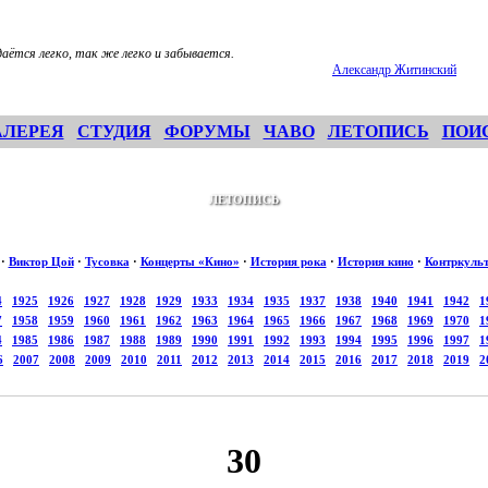
даётся легко, так же легко и забывается.
Александр Житинский
АЛЕРЕЯ
СТУДИЯ
ФОРУМЫ
ЧАВО
ЛЕТОПИСЬ
ПОИ
ЛЕТОПИСЬ
·
Виктор Цой
·
Тусовка
·
Концерты «Кино»
·
История рока
·
История кино
·
Контркуль
4
1925
1926
1927
1928
1929
1933
1934
1935
1937
1938
1940
1941
1942
1
7
1958
1959
1960
1961
1962
1963
1964
1965
1966
1967
1968
1969
1970
1
4
1985
1986
1987
1988
1989
1990
1991
1992
1993
1994
1995
1996
1997
1
6
2007
2008
2009
2010
2011
2012
2013
2014
2015
2016
2017
2018
2019
2
30