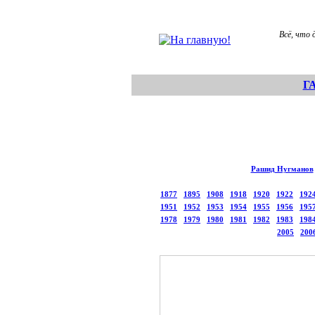
Всё, что 
Г
Рашид Нугманов
1877
1895
1908
1918
1920
1922
192
1951
1952
1953
1954
1955
1956
195
1978
1979
1980
1981
1982
1983
198
2005
200