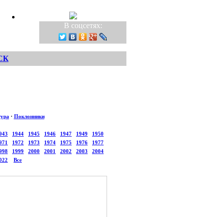
В соцсетях:
СК
тура
·
Поклонники
943
1944
1945
1946
1947
1949
1950
971
1972
1973
1974
1975
1976
1977
998
1999
2000
2001
2002
2003
2004
022
Все