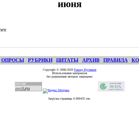
июня
men
ОПРОСЫ
РУБРИКИ
ЦИТАТЫ
АРХИВ
ПРАВИЛА
КО
Copyright © 2006-2020
Рашид Нугманов
Использование материалов
без разрешения авторов запрещено
Загрузка страницы 0.006435 сек.