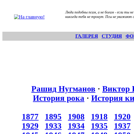
Люди подобны псам, а не богам - если ты не 
никогда тебя не тронут. Псы не уважают с
ГАЛЕРЕЯ
СТУДИЯ
ФО
Рашид Нугманов
·
Виктор 
История рока
·
История к
1877
1895
1908
1918
1920
1929
1933
1934
1935
1937