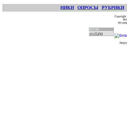
НИКИ
ОПРОСЫ
РУБРИКИ
Copyright
Исп
без ра
Загруз