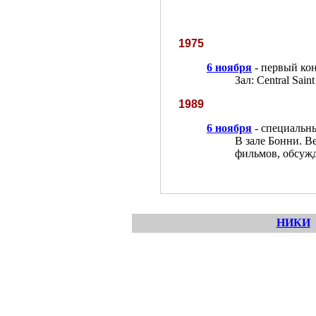
1975
6 ноября
- первый кон
Зал: Central Sain
1989
6 ноября
- специальн
В зале Бонни. В
фильмов, обсужд
НИКИ