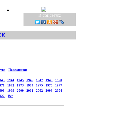
В соцсетях:
СК
тура
·
Поклонники
943
1944
1945
1946
1947
1949
1950
971
1972
1973
1974
1975
1976
1977
998
1999
2000
2001
2002
2003
2004
022
Все