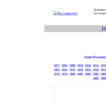
Большинс
мы живем
Г
Рашид Нугманов
1877
1895
1908
1918
1920
1922
192
1951
1952
1953
1954
1955
1956
195
1978
1979
1980
1981
1982
1983
198
2005
200