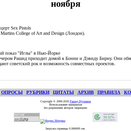
ноября
церт Sex Pistols
t Martins College of Art and Design (Лондон).
ый показ "Иглы" в Нью-Йорке
ечером Рашид приходит домой к Бонни и Дэвиду Бирну. Они об
ают советский рок и возможность совместных проектов.
ОПРОСЫ
РУБРИКИ
ЦИТАТЫ
АРХИВ
ПРАВИЛА
КО
Copyright © 2006-2020
Рашид Нугманов
Использование материалов
без разрешения авторов запрещено
Загрузка страницы 0.006699 сек.