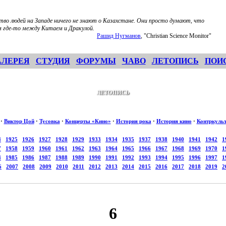
тво людей на Западе ничего не знают о Казахстане. Они просто думают, что
 где-то между Китаем и Дракулой.
Рашид Нугманов
, "Christian Science Monitor"
АЛЕРЕЯ
СТУДИЯ
ФОРУМЫ
ЧАВО
ЛЕТОПИСЬ
ПОИ
ЛЕТОПИСЬ
·
Виктор Цой
·
Тусовка
·
Концерты «Кино»
·
История рока
·
История кино
·
Контркуль
4
1925
1926
1927
1928
1929
1933
1934
1935
1937
1938
1940
1941
1942
1
7
1958
1959
1960
1961
1962
1963
1964
1965
1966
1967
1968
1969
1970
1
4
1985
1986
1987
1988
1989
1990
1991
1992
1993
1994
1995
1996
1997
1
6
2007
2008
2009
2010
2011
2012
2013
2014
2015
2016
2017
2018
2019
2
6