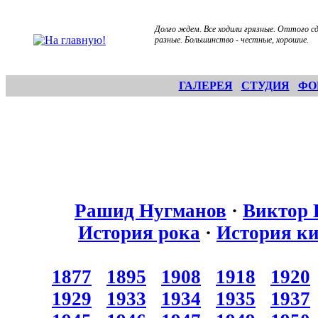
Долго ждем. Все ходили грязные. Оттого с
разные. Большинство - честные, хорошие.
ГАЛЕРЕЯ
СТУДИЯ
ФО
Рашид Нугманов
·
Виктор 
История рока
·
История к
1877
1895
1908
1918
1920
1929
1933
1934
1935
1937