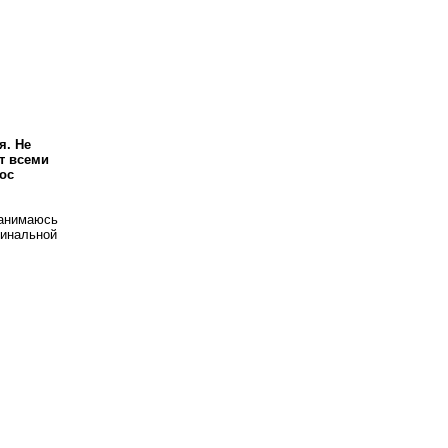
я. Не
т всеми
ос
занимаюсь
гинальной