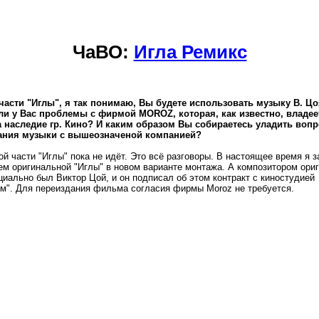
ЧаВО:
Игла Ремикс
части "Иглы", я так понимаю, Вы будете использовать музыку В. Цо
ли у Вас проблемы с фирмой MOROZ, которая, как известно, владее
 наследие гр. Кино? И каким образом Вы собираетесь уладить вопр
ания музыки с вышеозначеной компанией?
ой части "Иглы" пока не идёт. Это всё разговоры. В настоящее время я 
ем оригинальной "Иглы" в новом варианте монтажа. А композитором ори
иально был Виктор Цой, и он подписал об этом контракт с киностудией
м". Для переиздания фильма согласия фирмы Moroz не требуется.