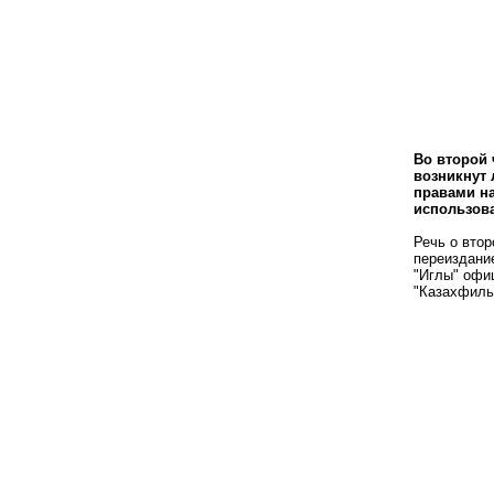
Во второй 
возникнут 
правами на
использов
Речь о втор
переиздани
"Иглы" офиц
"Казахфиль