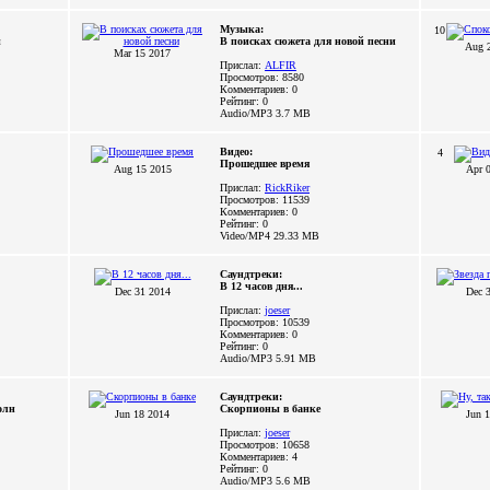
Музыка:
10
ы
В поисках сюжета для новой песни
Aug 
Mar 15 2017
Прислал:
ALFIR
Просмотров: 8580
Комментариев: 0
Рейтинг: 0
Audio/MP3
3.7 MB
Видео:
4
Прошедшее время
Aug 15 2015
Apr 
Прислал:
RickRiker
Просмотров: 11539
Комментариев: 0
Рейтинг: 0
Video/MP4
29.33 MB
Саундтреки:
В 12 часов дня...
Dec 31 2014
Dec 
Прислал:
joeser
Просмотров: 10539
Комментариев: 0
Рейтинг: 0
Audio/MP3
5.91 MB
Саундтреки:
олн
Скорпионы в банке
Jun 18 2014
Jun 
Прислал:
joeser
Просмотров: 10658
Комментариев: 4
Рейтинг: 0
Audio/MP3
5.6 MB