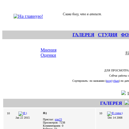
Слава богу, что я атеист.
ГАЛЕРЕЯ
СТУДИЯ
ФО
Мнения
П
Оценки
ДЛЯ ПРОСМОТРА
Сейчас работы с
Сортировать: по названию (
возр
\
убыв
) по дате
ГАЛЕРЕЯ
Я:)
10
10
Jan 22 2015
Dec 14 2008
Прислал:
stas23
Просмотров: 7238
Комментариев: 0
Рейтинг: 10