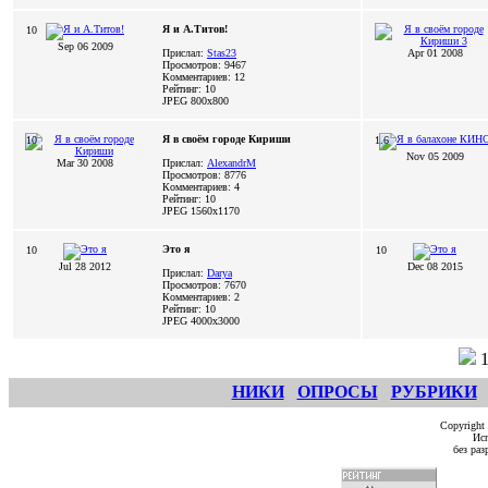
Я и А.Титов!
10
Sep 06 2009
Прислал:
Stas23
Apr 01 2008
Просмотров: 9467
Комментариев: 12
Рейтинг: 10
JPEG
800x800
Я в своём городе Кириши
10
1.6
Nov 05 2009
Mar 30 2008
Прислал:
AlexandrM
Просмотров: 8776
Комментариев: 4
Рейтинг: 10
JPEG
1560x1170
Это я
10
10
Jul 28 2012
Dec 08 2015
Прислал:
Darya
Просмотров: 7670
Комментариев: 2
Рейтинг: 10
JPEG
4000x3000
НИКИ
ОПРОСЫ
РУБРИКИ
Copyright
Исп
без ра