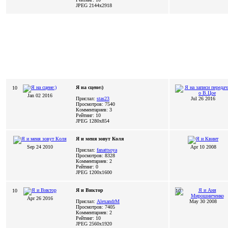
JPEG
2144x2918
Я на сцене:)
10
Jan 02 2016
Прислал:
stas23
Jul 26 2016
Просмотров: 7540
Комментариев: 3
Рейтинг: 10
JPEG
1280x854
Я и меня зовут Коля
Sep 24 2010
Apr 10 2008
Прислал:
fanattsoya
Просмотров: 8328
Комментариев: 2
Рейтинг: 0
JPEG
1200x1600
Я и Виктор
10
10
Apr 26 2016
Прислал:
AlexandrM
May 30 2008
Просмотров: 7405
Комментариев: 2
Рейтинг: 10
JPEG
2560x1920