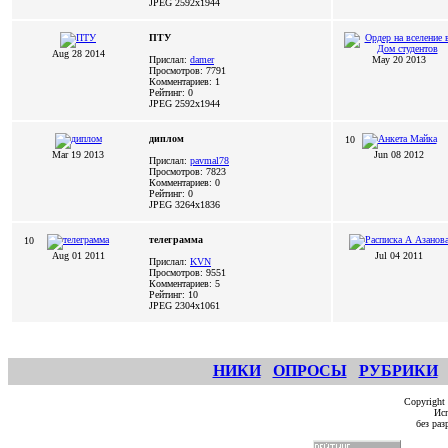
JPEG
2592x1944
ПТУ
Aug 28 2014
Прислал:
damer
May 20 2013
Просмотров: 7791
Комментариев: 1
Рейтинг: 0
JPEG
2592x1944
диплом
10
Mar 19 2013
Jun 08 2012
Прислал:
pavmal78
Просмотров: 7823
Комментариев: 0
Рейтинг: 0
JPEG
3264x1836
телеграмма
10
Aug 01 2011
Jul 04 2011
Прислал:
KVN
Просмотров: 9551
Комментариев: 5
Рейтинг: 10
JPEG
2304x1061
НИКИ
ОПРОСЫ
РУБРИКИ
Copyright
Исп
без ра