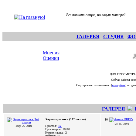
Все помнят отцов, но зовут матерей
ГАЛЕРЕЯ
СТУДИЯ
ФО
Мнения
Оценки
ДЛЯ ПРОСМОТРА
Сейчас работы сорт
Сортировать: по названию (
возр
\
убыв
) по дате
ГАЛЕРЕЯ
Характеристика (147 школа)
10
10
Feb 05 2019
May 26 2019
Прислал:
RV
Просмотров: 10502
Комментариев: 2
Рейтинг: 10